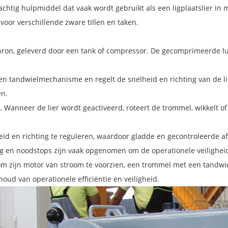
rachtig hulpmiddel dat vaak wordt gebruikt als een ligplaatslier in
oor verschillende zware tillen en taken.
ebron, geleverd door een tank of compressor. De gecomprimeerde lu
en tandwielmechanisme en regelt de snelheid en richting van de li
en.
anneer de lier wordt geactiveerd, roteert de trommel, wikkelt of la
id en richting te reguleren, waardoor gladde en gecontroleerde 
g en noodstops zijn vaak opgenomen om de operationele veiligheid
m zijn motor van stroom te voorzien, een trommel met een tandwi
oud van operationele efficiëntie en veiligheid.