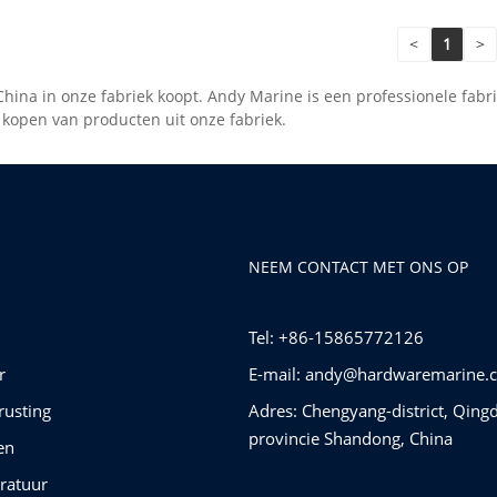
<
1
>
China in onze fabriek koopt. Andy Marine is een professionele fabri
 kopen van producten uit onze fabriek.
NEEM CONTACT MET ONS OP
Tel: +86-15865772126
r
E-mail:
andy@hardwaremarine.
rusting
Adres: Chengyang-district, Qing
provincie Shandong, China
en
ratuur