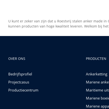
U kunt er zeker van zijn dat u Roestvrij stalen anker made in 
kunnen producten van hoge kwaliteit leveren. Welkom bij het
OVER ONS
PRODUCTEN
Bedrijfsprofiel
Ankerketting
Projectcasus
Mariene anke
Productiecentrum
Maritieme uit
Mariene boei
Mariene appa