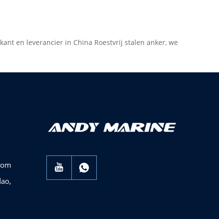
kant en leverancier in China Roestvrij stalen anker, we
com
dao,