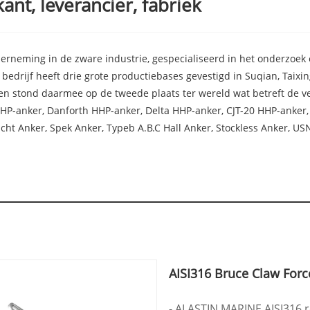
ant, leverancier, fabriek
derneming in de zware industrie, gespecialiseerd in het onderzoek
 bedrijf heeft drie grote productiebases gevestigd in Suqian, Taix
en stond daarmee op de tweede plaats ter wereld wat betreft de 
HP-anker, Danforth HHP-anker, Delta HHP-anker, CJT-20 HHP-anker
t Anker, Spek Anker, Typeb A.B.C Hall Anker, Stockless Anker, USN 
AISI316 Bruce Claw Force
- ALASTIN MARINE AISI316 ro