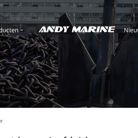
ducten
Nieu
er