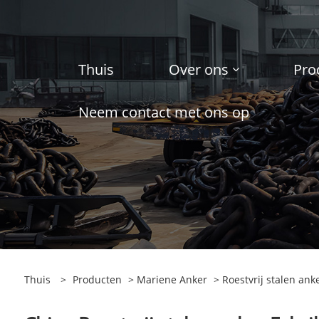
Thuis
Over ons
Pro
Neem contact met ons op
Thuis
>
Producten
>
Mariene Anker
> Roestvrij stalen ank