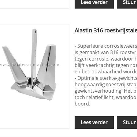
Lees verder
Stuur
Alastin 316 roestvrijst
- Superieure corrosieweers
is gemaakt van 316 roestvri
tegen corrosie, waardoor h
blijft veerkrachtig tegen r
en betrouwbaarheid word
- Optimale sterkte-gewicht
hoogwaardig roestvrij staa
gewichtsverhouding. Het bie
toch relatief licht, waardo
boord.
Lees verder
Stuur