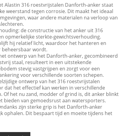
t Alastin 316 roestvrijstalen Danforth-anker staat
jke weerstand tegen corrosie. Dit maakt het ideaal
omgevingen, waar andere materialen na verloop van
slechteren.
houding: de constructie van het anker uit 316
 een opmerkelijke sterkte-gewichtsverhouding.
ijft hij relatief licht, waardoor het hanteren en
r beheersbaar wordt.
 het ontwerp van het Danforth-anker, gecombineerd
tvrij staal, resulteert in een uitstekende
ebodem stevig vastgrijpen en zorgt voor een
ankering voor verschillende soorten schepen.
eelzijdige ontwerp van het 316 roestvrijstalen
 dat het effectief kan werken in verschillende
f het nu zand, modder of grind is, dit anker blinkt
het bieden van gemoedsrust aan watersporters.
ndanks zijn sterke grip is het Danforth-anker
 ophalen. Dit bespaart tijd en moeite tijdens het