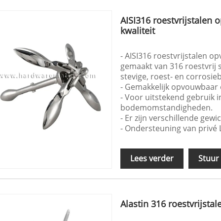
AISI316 roestvrijstalen
kwaliteit
- AISI316 roestvrijstalen o
gemaakt van 316 roestvrij 
stevige, roest- en corrosie
- Gemakkelijk opvouwbaar 
- Voor uitstekend gebruik i
bodemomstandigheden.
- Er zijn verschillende gew
- Ondersteuning van privé
Lees verder
Stuur
Alastin 316 roestvrijsta