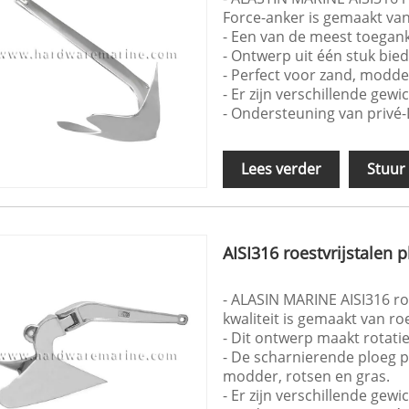
Force-anker is gemaakt van 
- Een van de meest toeganke
- Ontwerp uit één stuk bie
- Perfect voor zand, modde
- Er zijn verschillende gew
- Ondersteuning van privé
Lees verder
Stuur
AISI316 roestvrijstalen 
- ALASIN MARINE AISI316 ro
kwaliteit is gemaakt van roe
- Dit ontwerp maakt rotatie
- De scharnierende ploeg 
modder, rotsen en gras.
- Er zijn verschillende gew