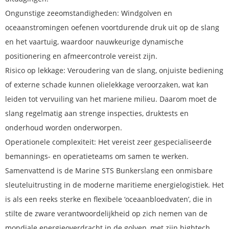
Ongunstige zeeomstandigheden: Windgolven en
oceaanstromingen oefenen voortdurende druk uit op de slang
en het vaartuig, waardoor nauwkeurige dynamische
positionering en afmeercontrole vereist zijn.
Risico op lekkage: Veroudering van de slang, onjuiste bediening
of externe schade kunnen olielekkage veroorzaken, wat kan
leiden tot vervuiling van het mariene milieu. Daarom moet de
slang regelmatig aan strenge inspecties, druktests en
onderhoud worden onderworpen.
Operationele complexiteit: Het vereist zeer gespecialiseerde
bemannings- en operatieteams om samen te werken.
Samenvattend is de Marine STS Bunkerslang een onmisbare
sleuteluitrusting in de moderne maritieme energielogistiek. Het
is als een reeks sterke en flexibele ‘oceaanbloedvaten’, die in
stilte de zware verantwoordelijkheid op zich nemen van de
mondiale energieoverdracht in de golven, met zijn hightech