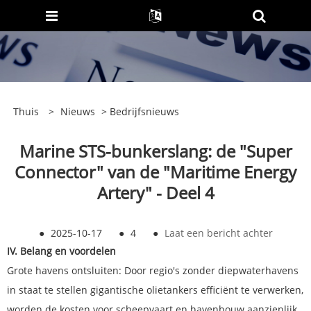
Thuis
>
Nieuws
>
Bedrijfsnieuws
Marine STS-bunkerslang: de "Super
Connector" van de "Maritime Energy
Artery" - Deel 4
●
2025-10-17
●
4
●
Laat een bericht achter
IV. Belang en voordelen
Grote havens ontsluiten: Door regio's zonder diepwaterhavens
in staat te stellen gigantische olietankers efficiënt te verwerken,
worden de kosten voor scheepvaart en havenbouw aanzienlijk