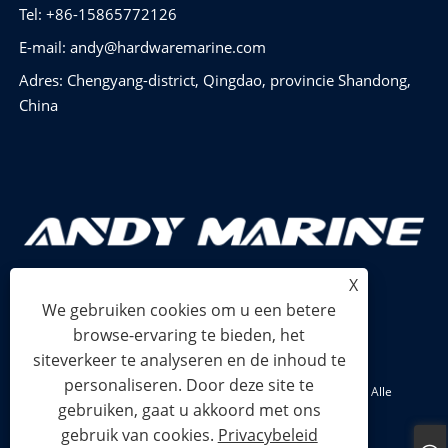
Tel: +86-15865772126
E-mail:
andy@hardwaremarine.com
Adres: Chengyang-district, Qingdao, provincie Shandong,
China
X
We gebruiken cookies om u een betere
browse-ervaring te bieden, het
siteverkeer te analyseren en de inhoud te
personaliseren. Door deze site te
Copyright © 2024 Shandong Power Industry and Trade Co., Ltd. Alle
gebruiken, gaat u akkoord met ons
rechten voorbehouden.
gebruik van cookies.
Privacybeleid