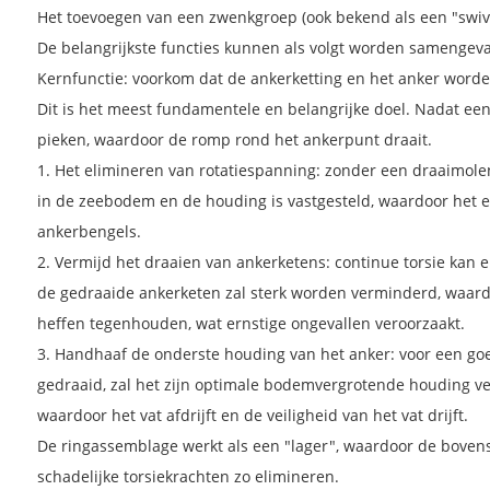
Het toevoegen van een zwenkgroep (ook bekend als een "swivel
De belangrijkste functies kunnen als volgt worden samengeva
Kernfunctie: voorkom dat de ankerketting en het anker word
Dit is het meest fundamentele en belangrijke doel. Nadat ee
pieken, waardoor de romp rond het ankerpunt draait.
1. Het elimineren van rotatiespanning: zonder een draaimolen
in de zeebodem en de houding is vastgesteld, waardoor het er
ankerbengels.
2. Vermijd het draaien van ankerketens: continue torsie kan e
de gedraaide ankerketen zal sterk worden verminderd, waardo
heffen tegenhouden, wat ernstige ongevallen veroorzaakt.
3. Handhaaf de onderste houding van het anker: voor een go
gedraaid, zal het zijn optimale bodemvergrotende houding ve
waardoor het vat afdrijft en de veiligheid van het vat drijft.
De ringassemblage werkt als een "lager", waardoor de bovenste
schadelijke torsiekrachten zo elimineren.