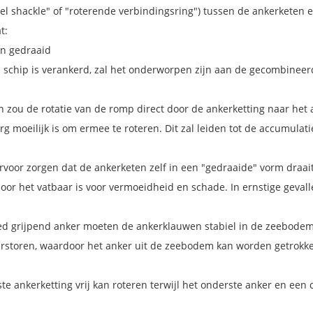
 shackle" of "roterende verbindingsring") tussen de ankerketen en
t:
en gedraaid
n schip is verankerd, zal het onderworpen zijn aan de gecombineer
 zou de rotatie van de romp direct door de ankerketting naar het 
g moeilijk is om ermee te roteren. Dit zal leiden tot de accumula
rvoor zorgen dat de ankerketen zelf in een "gedraaide" vorm draait,
or het vatbaar is voor vermoeidheid en schade. In ernstige gevall
ed grijpend anker moeten de ankerklauwen stabiel in de zeebode
rstoren, waardoor het anker uit de zeebodem kan worden getrokken
 ankerketting vrij kan roteren terwijl het onderste anker en een d