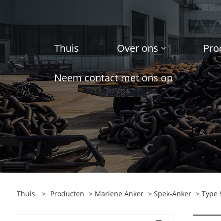
Thuis
Over ons
Pro
Neem contact met ons op
Thuis
>
Producten
>
Mariene Anker
>
Spek-Anker
> Type 