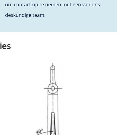
om contact op te nemen met een van ons
deskundige team.
ies