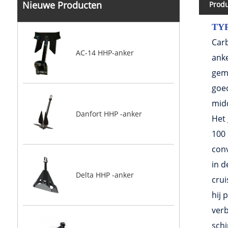
Nieuwe Producten
Produ
TY
Carb
AC-14 HHP-anker
anke
gem
goed
mid
Danfort HHP -anker
Het 
100 
conv
in 
Delta HHP -anker
cru
hij 
verb
sch