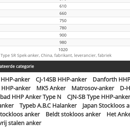
610
660
750
780
900
980
1020
 Type SR Spek-anker, China, fabrikant, leverancier, fabriek
1040
1100
ateerde categorie
1200
 HHP-anker
CJ-14SB HHP-anker
Danforth HHP
1300
1400
0 HHP-anker
MK5 Anker
Matrosov-anker
D-
1500
ad HHP Anker Type N
CJN-SB Type HHP-anke
1650
anker
Typeb A.B.C Halanker
Japan Stockloos 
1800
tockloos anker
Beldt stokloos anker
Het Anke
1920
rij stalen anker
2100
2190