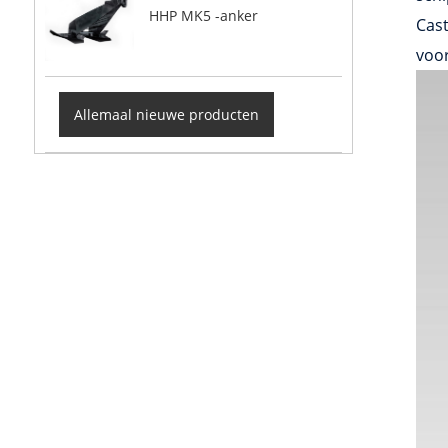
HHP MK5 -anker
Cast
voor
Allemaal nieuwe producten