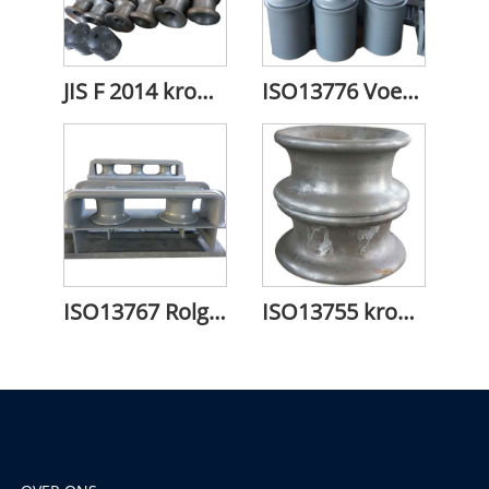
JIS F 2014 kromtrekkende rol
ISO13776 Voetstukrolgeleider
ISO13767 Rolgeleider aan scheepszijde
ISO13755 kromtrekkende rolgeleider