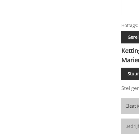
Hottags:
Gerel
Ketti
Marie
Stuu
Stel ge