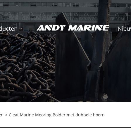
ducten
Nieu
er
> Cleat Marine Mooring Bolder met dubbele hoorn