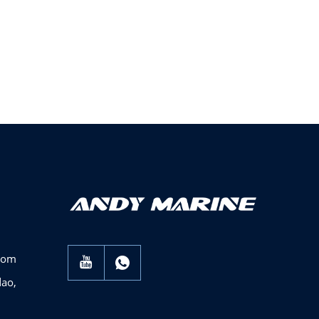
com
dao,