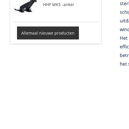
ster
HHP MK5 -anker
schi
uit
win
Allemaal nieuwe producten
Het
effi
betr
het 