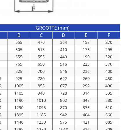
GROOTTE (mm)
B
C
D
E
F
0
555
470
364
157
270
4
605
515
410
176
295
2
655
555
440
190
320
5
765
650
516
223
370
5
825
700
546
236
400
8
925
780
622
269
450
6
1005
855
677
292
490
6
1105
940
728
314
535
0
1190
1010
802
347
580
0
1290
1096
870
375
610
6
1395
1185
942
404
660
0
1446
1230
975
421
685
6
1485
1270
1010
436
708