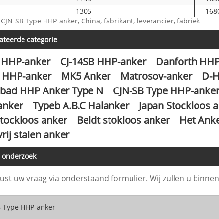
1305
168
 CJN-SB Type HHP-anker, China, fabrikant, leverancier, fabriek
1440
173
1575
176
ateerde categorie
1710
184
 HHP-anker
CJ-14SB HHP-anker
Danforth HHP
1845
189
1980
193
0 HHP-anker
MK5 Anker
Matrosov-anker
D-
2140
198
ad HHP Anker Type N
CJN-SB Type HHP-anke
2295
203
anker
Typeb A.B.C Halanker
Japan Stockloos 
2655
214
tockloos anker
Beldt stokloos anker
Het Anke
2835
218
rij stalen anker
3000
223
3940
244
r onderzoek
4500
255
5175
267
rust uw vraag via onderstaand formulier. Wij zullen u binn
5515
273
5850
278
6225
283
6525
288