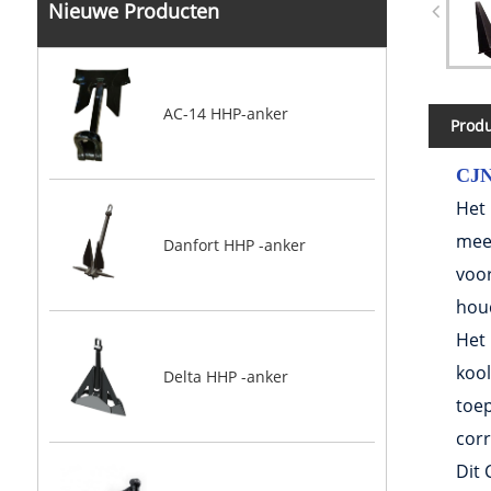
Nieuwe Producten
AC-14 HHP-anker
Produ
CJ
Het
mee
Danfort HHP -anker
voor
houd
Het
kool
Delta HHP -anker
toep
cor
Dit 