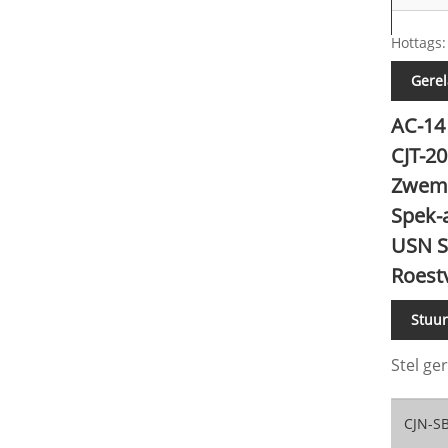
Hottags:
Gerel
AC-14
CJT-2
Zwemb
Spek-
USN S
Roestv
Stuu
Stel ge