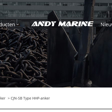
ducten
Nieu
ker
> CJN-SB Type HHP-anker