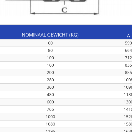
NOMINAAL GEWICHT (KG)
A
60
59
80
66
100
71
160
83
200
88
280
100
360
109
480
118
600
130
765
141
1000
152
1080
158
1195
163